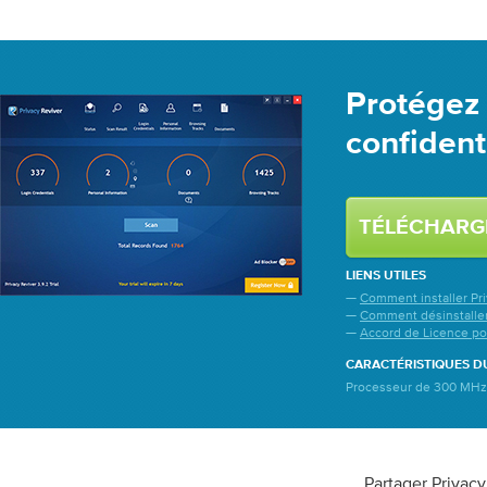
Protégez 
confident
TÉLÉCHAR
LIENS UTILES
—
Comment installer Pri
—
Comment désinstaller
—
Accord de Licence pour
CARACTÉRISTIQUES D
Processeur de 300 MHz 
Partager Privac