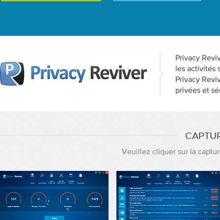
Privacy Reviv
les activités
Privacy Reviv
privées et s
CAPTUR
Veuillez cliquer sur la captu