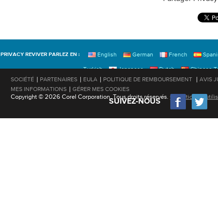
English
German
French
Span
PRIVACY REVIVER PARLEZ EN :
Turkish
Japanese
Dutch
Chinese Tr
|
|
|
|
SOCIÉTÉ
PARTENAIRES
EULA
POLITIQUE DE REMBOURSEMENT
AVIS 
|
MES INFORMATIONS
GÉRER MES COOKIES
Copyright © 2026 Corel Corporation. Tous droits réservés.
Conditions d'utili
SUIVEZ-NOUS