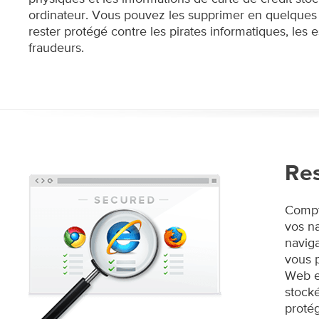
ordinateur. Vous pouvez les supprimer en quelques c
rester protégé contre les pirates informatiques, les e
fraudeurs.
Res
Compt
vos na
naviga
vous p
Web et
stocké
protég