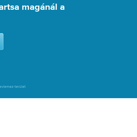
artsa magánál a
evlemez-terület