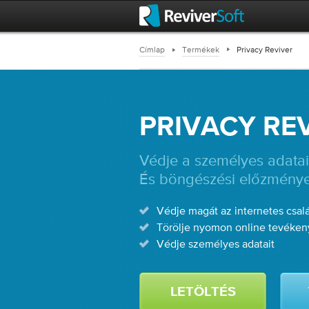
Címlap
Termékek
Privacy Reviver
PRIVACY RE
Védje a személyes adatai
És böngészési előzménye
Védje magát az internetes csalá
Törölje nyomon online tevéken
Védje személyes adatait
LETÖLTÉS