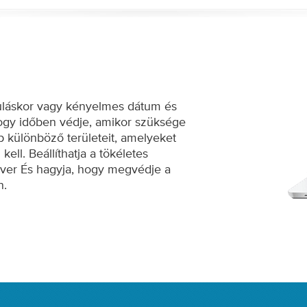
nduláskor vagy kényelmes dátum és
, hogy időben védje, amikor szüksége
p különböző területeit, amelyeket
kell. Beállíthatja a tökéletes
iver És hagyja, hogy megvédje a
n.