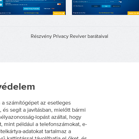
Részvény Privacy Reviver barátaival
védelem
a a számítógépet az esetleges
és segít a javításban, mielőtt bármi
élyazonosság-lopást azáltal, hogy
, mint például a telefonszámokat, e-
itelkártya-adatokat tartalmaz a
attintással távolíthatja el őket, és