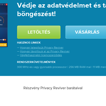
Védje az adatvédelmet és t
böngészést!
LETÖLTÉS
VÁSÁRLÁS
HASZNOS LINKEK
—
Hogyan telepítsük Privacy Reviver
—
Hogyan távolítsuk el az Privacy Reviver
—
Végfelhasználói licencszerződés
RENDSZERKÖVETELMÉNYEK
300 MHz-es vagy gyorsabb processzor | 256 MB RAM-mal | 11 MB mer
Részvény Privacy Reviver barátaival