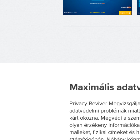
Maximális adat
Privacy Reviver Megvizsgálj
adatvédelmi problémák miatt, 
kárt okozna. Megvédi a szem
olyan érzékeny információkat
maileket, fizikai címeket és h
számítógépén. Néhány könnyű k