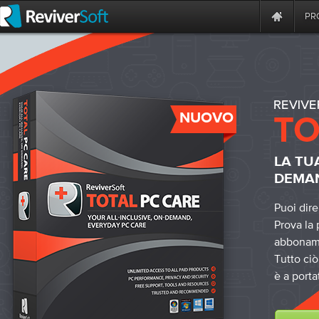
PR
NUOVO
LA TU
DEMAN
Puoi dire
Prova la 
abboname
Tutto ci
è a porta