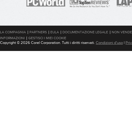
|
|
|
|
LA COMPAGNIA
PARTNERS
EULA
DOCUMENTAZIONE LEGALE
NON VENDER
|
INFORMAZIONI
GESTISCI I MIEI COOKIE
Copyright © 2026 Corel Corporation. Tutti i diritti riservati.
Condizioni d'uso
|
Pri