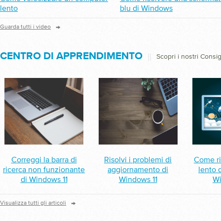
lento
blu di Windows
→
Guarda tutti i video
CENTRO DI APPRENDIMENTO
||
Scopri i nostri Consig
Correggi la barra di
Risolvi i problemi di
Come ri
ricerca non funzionante
aggiornamento di
lento 
di Windows 11
Windows 11
Wi
→
Visualizza tutti gli articoli